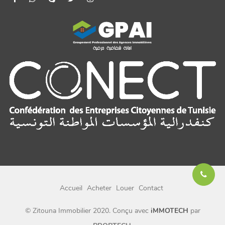
Accueil
Acheter
Louer
Contact
© Zitouna Immobilier 2020. Conçu avec
iMMOTECH
par