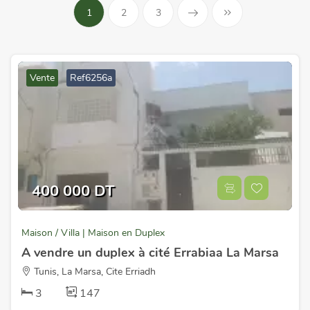
1
2
3
Vente
Ref6256a
400 000 DT
Maison / Villa | Maison en Duplex
A vendre un duplex à cité Errabiaa La Marsa
Tunis, La Marsa, Cite Erriadh
3
147