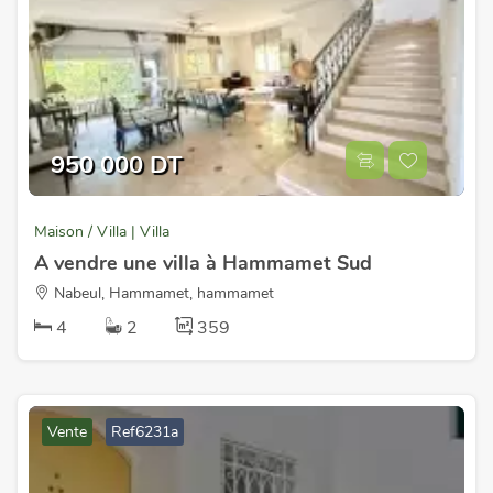
950 000 DT
Maison / Villa | Villa
A vendre une villa à Hammamet Sud
Nabeul, Hammamet, hammamet
4
2
359
Vente
Ref6231a