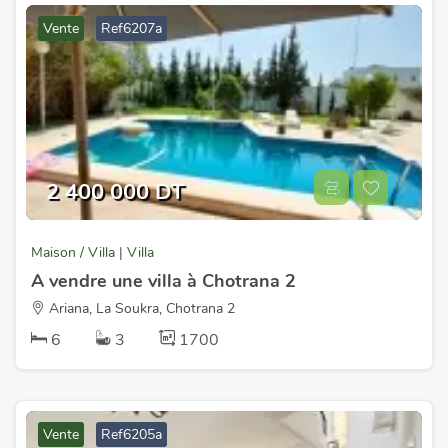
Vente
Ref6207a
2 400 000 DT
Maison / Villa | Villa
A vendre une villa à Chotrana 2
Ariana, La Soukra, Chotrana 2
6
3
1700
Vente
Ref6205a