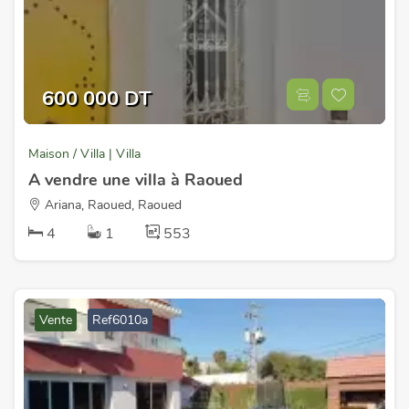
600 000 DT
Maison / Villa | Villa
A vendre une villa à Raoued
Ariana, Raoued, Raoued
4
1
553
Vente
Ref6010a