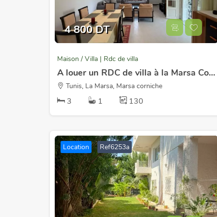
4 800 DT
Maison / Villa | Rdc de villa
A louer un RDC de villa à la Marsa Corniche
Tunis, La Marsa, Marsa corniche
3
1
130
Location
Ref6253a