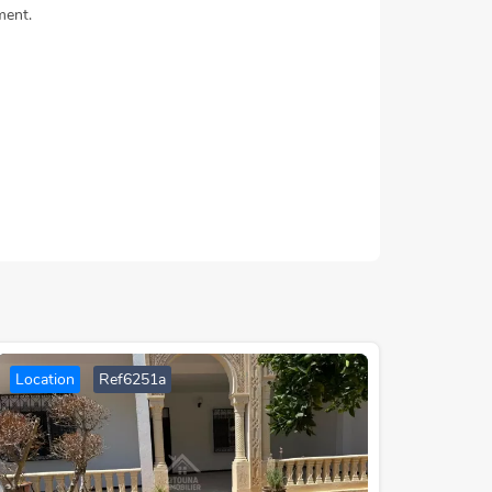
ment.
Location
Ref6251a