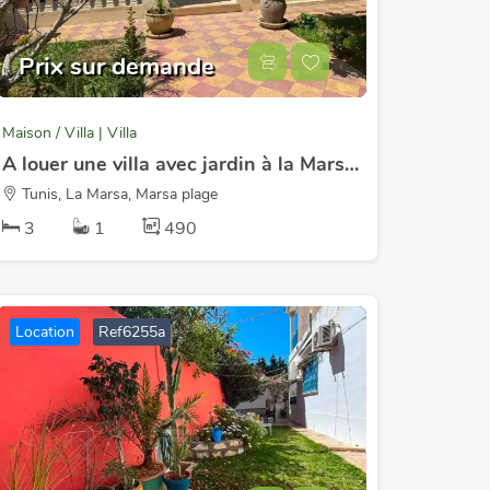
Prix sur demande
Maison / Villa | Villa
A louer une villa avec jardin à la Marsa Saada
Tunis, La Marsa, Marsa plage
3
1
490
Location
Ref6255a