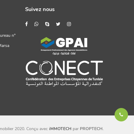
Suivez nous
ureau n°
Marsa
mobilier 2020. Conçu avec
iMMOTECH
par
PROPTECH
.