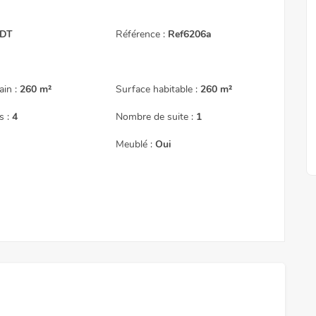
 DT
Référence :
Ref6206a
nde
4 500 DT
ain :
260 m²
Surface habitable :
260 m²
A vendre un terrain avec vue sur mer à Amilcar
A louer un appartement avec vue sur mer à la Marsa
 :
4
Nombre de suite :
1
Meublé :
Oui