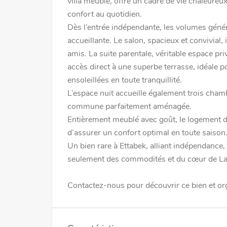
villa meublé, offre un cadre de vie chaleureu
confort au quotidien.
Dès l’entrée indépendante, les volumes génér
accueillante. Le salon, spacieux et convivial
amis. La suite parentale, véritable espace pri
accès direct à une superbe terrasse, idéale p
ensoleillées en toute tranquillité.
L’espace nuit accueille également trois chamb
commune parfaitement aménagée.
Entièrement meublé avec goût, le logement di
d’assurer un confort optimal en toute saison
Un bien rare à Ettabek, alliant indépendance,
seulement des commodités et du cœur de La
Contactez-nous pour découvrir ce bien et org
Vente
Ref5588a