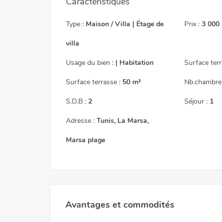
Caractéristiques
Type :
Maison / Villa | Étage de
Prix :
3 000
villa
Prix sur dema
Usage du bien :
| Habitation
Surface terr
Surface terrasse :
50 m²
Nb.chambres
S.D.B :
2
Séjour :
1
Adresse :
Tunis, La Marsa,
Marsa plage
Avantages et commodités