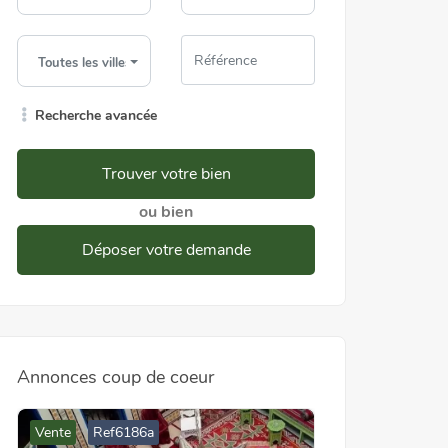
Toutes les villes
Recherche avancée
Trouver votre bien
ou bien
Déposer votre demande
Annonces coup de coeur
Vente
Ref6186a
Location
Ref