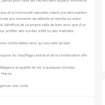
x, pensé pour ceux qui recherchent espace, intimité et
eux et la luminosité naturelle créent une atmosphère
, invite aux moments de détente en famille ou entre
vé, bénéficie de sa propre salle de bain ainsi que d’un
our profiter des soirées d’été ou des matinées
res confortables ainsi qu’une salle de bain
spose du chauffage central et de la climatisation afin
.
 élégance et qualité de vie, à quelques minutes
 Marsa.
aniser une visite.
Location
Ref5549a