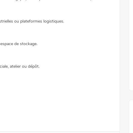
strielles ou plateformes logistiques.
espace de stockage.
ale, atelier ou dépôt.
Location
Ref5549a