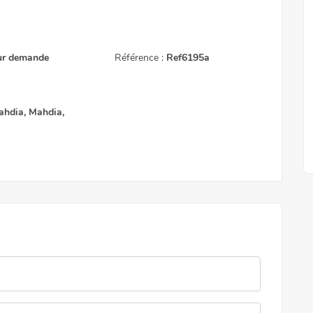
ur demande
Référence :
Ref6195a
nde
4 500 DT
A vendre un terrain avec vue sur mer à Amilcar
A louer un appartement avec vue sur mer à la Marsa
ahdia, Mahdia,