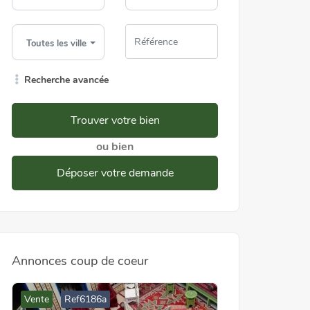
Toutes les villes
Recherche avancée
Trouver votre bien
ou bien
Déposer votre demande
Annonces coup de coeur
Vente
Ref6186a
Location
Ref