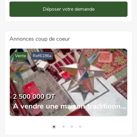
Déposer votre demande
Annonces coup de coeur
Vente
Ref6186a
2 500 000 DT
 la Marsa
A vendre une maison traditionnelle à Tunis